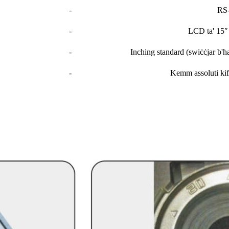
-
RS
-
LCD ta' 15
-
Inching standard (swiċċjar b'ħa
-
Kemm assoluti kif