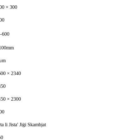
00 × 300
00
–600
/100mm
 μm
600 × 2340
350
450 × 2300
00
ta li Jista' Jiġi Skambjat
50