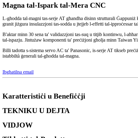
Magna tal-Ispark tal-Mera CNC
L-għodda tal-magni tas-serje AT għandha disinn strutturali Ġappuniż klassi
granit jiżgura insulazzjoni tas-sodda u jtejjeb l-effetti tal-ipproċessar t
B'aktar minn 30 sena ta' validazzjoni tas-suq u titjib kontinwu, l-aħħar 
tal-ispazju. Jintużaw komponenti ta' preċiżjoni għolja minn Taiwan Yinta
Billi tadotta s-sistema servo AC ta' Panasonic, is-serje AT tikseb preċiżj
istabbiltà ġenerali tal-għodda tal-magna.
Ibgħatilna email
Karatteristiċi u Benefiċċji
TEKNIKU U DEJTA
VIDJOW