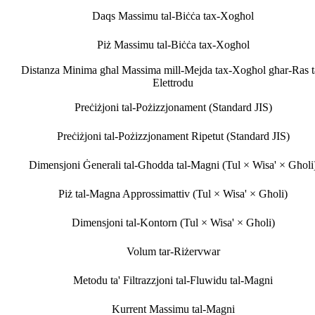
Daqs Massimu tal-Biċċa tax-Xogħol
Piż Massimu tal-Biċċa tax-Xogħol
Distanza Minima għal Massima mill-Mejda tax-Xogħol għar-Ras t
Elettrodu
Preċiżjoni tal-Pożizzjonament (Standard JIS)
Preċiżjoni tal-Pożizzjonament Ripetut (Standard JIS)
Dimensjoni Ġenerali tal-Għodda tal-Magni (Tul × Wisa' × Għoli
Piż tal-Magna Approssimattiv (Tul × Wisa' × Għoli)
Dimensjoni tal-Kontorn (Tul × Wisa' × Għoli)
Volum tar-Riżervwar
Metodu ta' Filtrazzjoni tal-Fluwidu tal-Magni
Kurrent Massimu tal-Magni