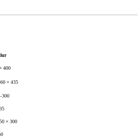
lur
× 400
660 × 435
–300
35
50 × 300
50