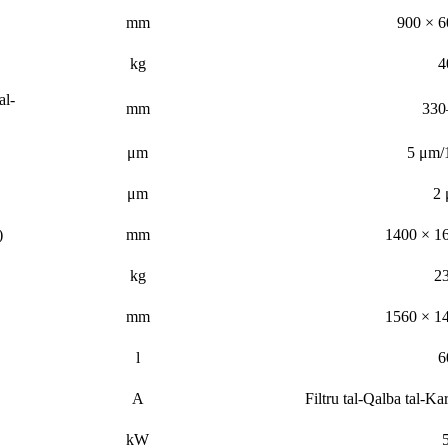
mm
900 × 6
kg
4
al-
mm
330
μm
5 μm
μm
2
)
mm
1400 × 1
kg
2
mm
1560 × 1
l
6
A
Filtru tal-Qalba tal-Kar
kW