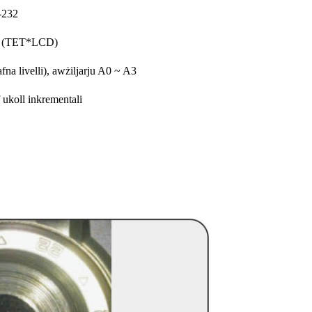
-232
″ (TET*LCD)
fna livelli), awżiljarju A0 ~ A3
 ukoll inkrementali