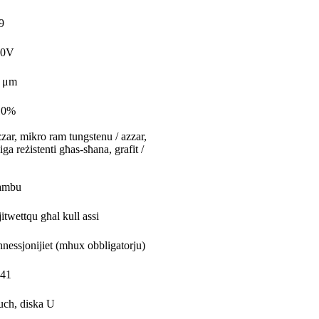
9
80V
1 μm
10%
zzar, mikro ram tungstenu / azzar,
iga reżistenti għas-sħana, grafit /
-bambu
itwettqu għal kull assi
konnessjonijiet (mhux obbligatorju)
.41
ouch, diska U