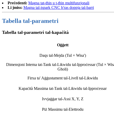
Preċedenti:
Magna tat-tħin u t-tħin multifunzjonali
Li jmiss:
Magna tal-ispark CNC b'ras doppja tal-barri
Tabella tal-parametri
Tabella tal-parametri tal-kapaċità
Oġġett
Daqs tal-Mejda (Tul × Wisa')
Dimensjoni Interna tat-Tank tal-Likwidu tal-Ipproċessar (Tul × Wis
Għoli)
Firxa ta' Aġġustament tal-Livell tal-Likwidu
Kapaċità Massima tat-Tank tal-Likwidu tal-Ipproċessar
Ivvjaġġar tal-Assi X, Y, Z
Piż Massimu tal-Elettrodu