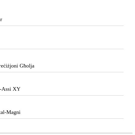
r
eċiżjoni Għolja
al-Assi XY
tal-Magni