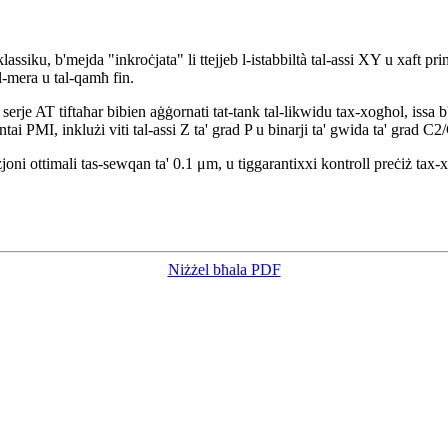
ku, b'mejda "inkroċjata" li ttejjeb l-istabbiltà tal-assi XY u xaft prinċip
al-mera u tal-qamħ fin.
serje AT tiftaħar bibien aġġornati tat-tank tal-likwidu tax-xogħol, issa b'
i PMI, inklużi viti tal-assi Z ta' grad P u binarji ta' gwida ta' grad C2/
oni ottimali tas-sewqan ta' 0.1 μm, u tiggarantixxi kontroll preċiż tax-xaft
Niżżel bħala PDF