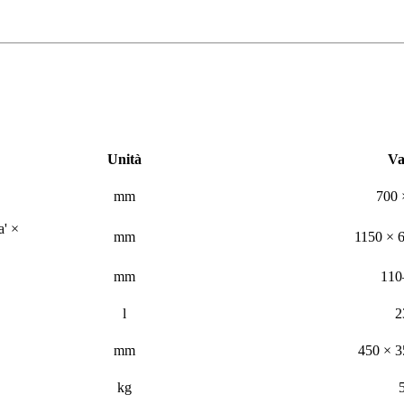
Unità
Va
mm
700 
a' ×
mm
1150 × 
mm
110
l
2
mm
450 × 3
kg