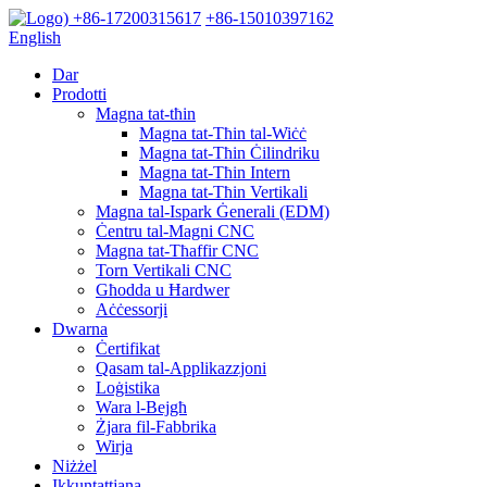
+86-17200315617
+86-15010397162
English
Dar
Prodotti
Magna tat-tħin
Magna tat-Tħin tal-Wiċċ
Magna tat-Tħin Ċilindriku
Magna tat-Tħin Intern
Magna tat-Tħin Vertikali
Magna tal-Ispark Ġenerali (EDM)
Ċentru tal-Magni CNC
Magna tat-Tħaffir CNC
Torn Vertikali CNC
Għodda u Ħardwer
Aċċessorji
Dwarna
Ċertifikat
Qasam tal-Applikazzjoni
Loġistika
Wara l-Bejgħ
Żjara fil-Fabbrika
Wirja
Niżżel
Ikkuntattjana