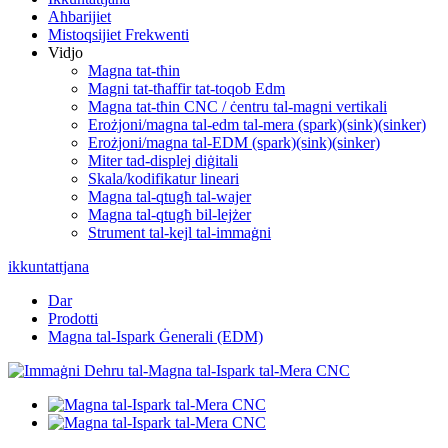
Aħbarijiet
Mistoqsijiet Frekwenti
Vidjo
Magna tat-tħin
Magni tat-tħaffir tat-toqob Edm
Magna tat-tħin CNC / ċentru tal-magni vertikali
Erożjoni/magna tal-edm tal-mera (spark)(sink)(sinker)
Erożjoni/magna tal-EDM (spark)(sink)(sinker)
Miter tad-displej diġitali
Skala/kodifikatur lineari
Magna tal-qtugħ tal-wajer
Magna tal-qtugħ bil-lejżer
Strument tal-kejl tal-immaġni
ikkuntattjana
Dar
Prodotti
Magna tal-Ispark Ġenerali (EDM)