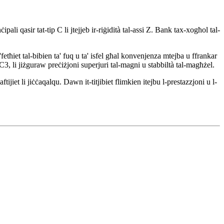
ali qasir tat-tip C li jtejjeb ir-riġidità tal-assi Z. Bank tax-xogħol tal-
fetħiet tal-bibien ta' fuq u ta' isfel għal konvenjenza mtejba u ffrankar
C3, li jiżguraw preċiżjoni superjuri tal-magni u stabbiltà tal-magħżel.
ijiet li jiċċaqalqu. Dawn it-titjibiet flimkien itejbu l-prestazzjoni u l-