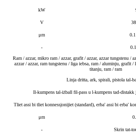
kW
V
3
μm
0.
-
0.
Ram / azzar, mikro ram / azzar, grafit / azzar, azzar tungstenu / a
azzar / azzar, ram tungstenu / liga iebsa, ram / aluminju, grafit / l
titanju, ram / ram
Linja dritta, ark, spirali, pistola tal
Il-kumpens tal-iżball fil-pass u l-kumpens tad-distakk j
Tliet assi bi tliet konnessjonijiet (standard), erba' assi bi erba' 
μm
0
-
Skrin tat-t