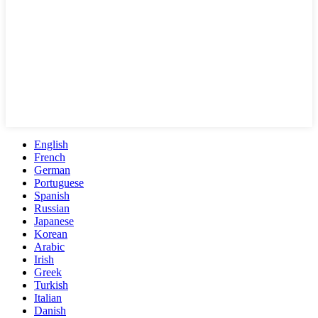
English
French
German
Portuguese
Spanish
Russian
Japanese
Korean
Arabic
Irish
Greek
Turkish
Italian
Danish