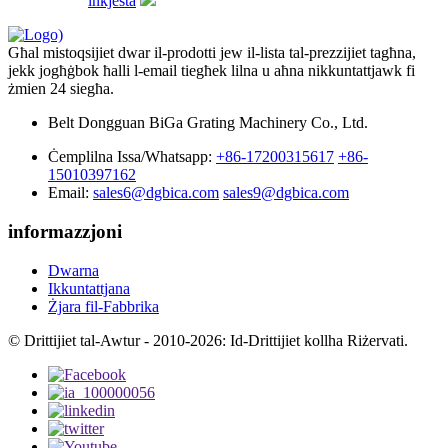
inkjesta
Għal mistoqsijiet dwar il-prodotti jew il-lista tal-prezzijiet tagħna,
jekk jogħġbok ħalli l-email tiegħek lilna u aħna nikkuntattjawk fi
żmien 24 siegħa.
Belt Dongguan BiGa Grating Machinery Co., Ltd.
Ċemplilna Issa/Whatsapp:
+86-17200315617
+86-
15010397162
Email:
sales6@dgbica.com
sales9@dgbica.com
informazzjoni
Dwarna
Ikkuntattjana
Żjara fil-Fabbrika
© Drittijiet tal-Awtur - 2010-2026: Id-Drittijiet kollha Riżervati.