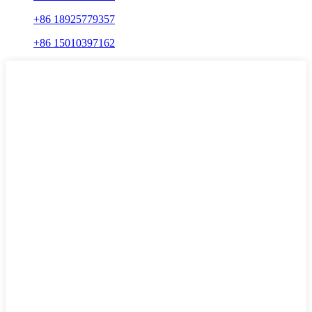
+86 18925779357
+86 15010397162