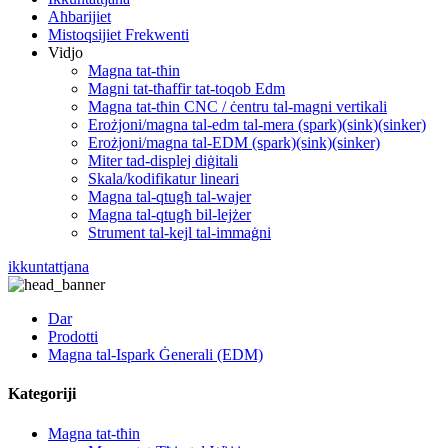
Aħbarijiet
Mistoqsijiet Frekwenti
Vidjo
Magna tat-tħin
Magni tat-tħaffir tat-toqob Edm
Magna tat-tħin CNC / ċentru tal-magni vertikali
Erożjoni/magna tal-edm tal-mera (spark)(sink)(sinker)
Erożjoni/magna tal-EDM (spark)(sink)(sinker)
Miter tad-displej diġitali
Skala/kodifikatur lineari
Magna tal-qtugħ tal-wajer
Magna tal-qtugħ bil-lejżer
Strument tal-kejl tal-immaġni
ikkuntattjana
Dar
Prodotti
Magna tal-Ispark Ġenerali (EDM)
Kategoriji
Magna tat-tħin