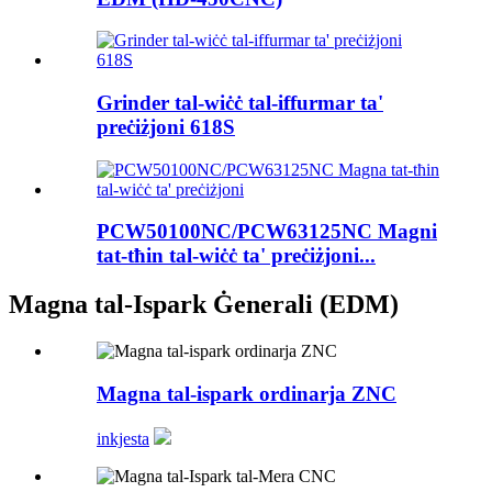
Grinder tal-wiċċ tal-iffurmar ta'
preċiżjoni 618S
PCW50100NC/PCW63125NC Magni
tat-tħin tal-wiċċ ta' preċiżjoni...
Magna tal-Ispark Ġenerali (EDM)
Magna tal-ispark ordinarja ZNC
inkjesta