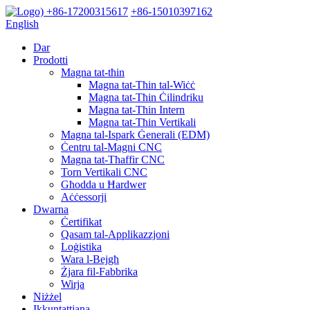
+86-17200315617
+86-15010397162
English
Dar
Prodotti
Magna tat-tħin
Magna tat-Tħin tal-Wiċċ
Magna tat-Tħin Ċilindriku
Magna tat-Tħin Intern
Magna tat-Tħin Vertikali
Magna tal-Ispark Ġenerali (EDM)
Ċentru tal-Magni CNC
Magna tat-Tħaffir CNC
Torn Vertikali CNC
Għodda u Ħardwer
Aċċessorji
Dwarna
Ċertifikat
Qasam tal-Applikazzjoni
Loġistika
Wara l-Bejgħ
Żjara fil-Fabbrika
Wirja
Niżżel
Ikkuntattjana