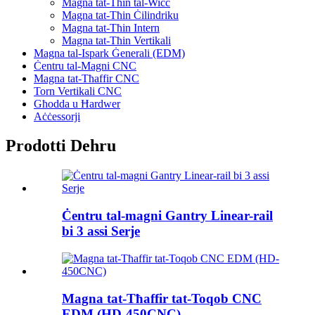
Magna tat-Tħin tal-Wiċċ
Magna tat-Tħin Ċilindriku
Magna tat-Tħin Intern
Magna tat-Tħin Vertikali
Magna tal-Ispark Ġenerali (EDM)
Ċentru tal-Magni CNC
Magna tat-Tħaffir CNC
Torn Vertikali CNC
Għodda u Ħardwer
Aċċessorji
Prodotti Dehru
Ċentru tal-magni Gantry Linear-rail
bi 3 assi Serje
Magna tat-Tħaffir tat-Toqob CNC
EDM (HD-450CNC)